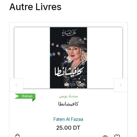
Autre Livres
سندباد تونس
oman
Roman
كافيشانطا
Faten Al Fazaa
25.00
DT