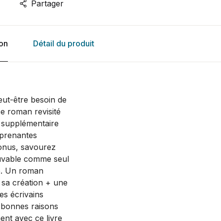
Partager
ion
Détail du produit
peut-être besoin de
ce roman revisité
e supplémentaire
rprenantes
bonus, savourez
ouvable comme seul
re. Un
roman
e sa création + une
es écrivains
s bonnes raisons
ent avec ce livre