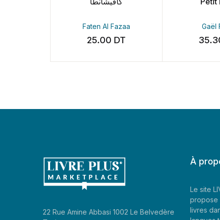
كافيشانطا
Petit
Faten Al Fazaa
Gaël
25.00
DT
35.
À prop
Le site 
propose 
livres da
22 Rue Amine Abbasi 1002 Le Belvedère