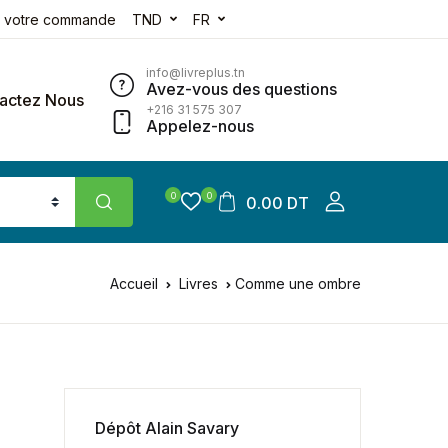
e votre commande
TND
FR
info@livreplus.tn
Avez-vous des questions
actez Nous
+216 31 575 307
Appelez-nous
0
0
0.00 DT
Accueil
Livres
Comme une ombre
Dépôt Alain Savary