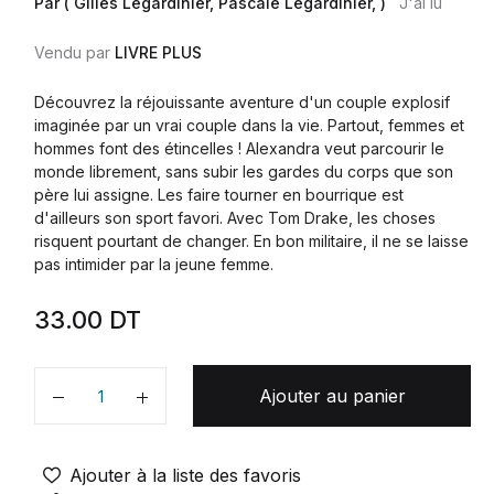
Par ( Gilles Legardinier, Pascale Legardinier, )
J'ai lu
Vendu par
LIVRE PLUS
Découvrez la réjouissante aventure d'un couple explosif
imaginée par un vrai couple dans la vie. Partout, femmes et
hommes font des étincelles ! Alexandra veut parcourir le
monde librement, sans subir les gardes du corps que son
père lui assigne. Les faire tourner en bourrique est
d'ailleurs son sport favori. Avec Tom Drake, les choses
risquent pourtant de changer. En bon militaire, il ne se laisse
pas intimider par la jeune femme.
33.00
DT
Ajouter au panier
Quantité
Ajouter à la liste des favoris