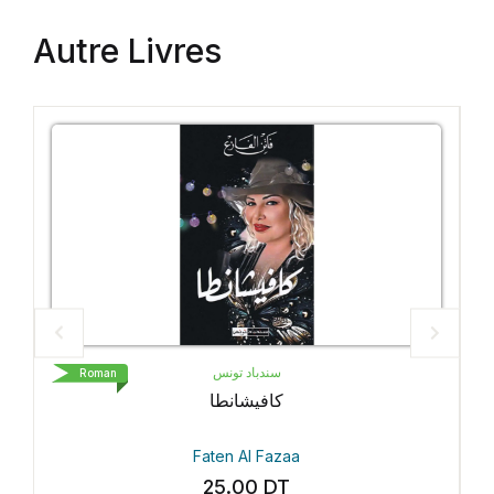
Autre Livres
سندباد تونس
Roman
Rom
كافيشانطا
Faten Al Fazaa
25.00
DT