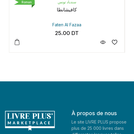
سندباد تونس
LIVRE DE POC
Roman
كافيشانط
Petit Pay
en Al Fazaa
Gaël Faye
5.00
DT
35.30
D
À propos de nous
Le site LIVRE PLUS propose
plus de 25 000 livres dans