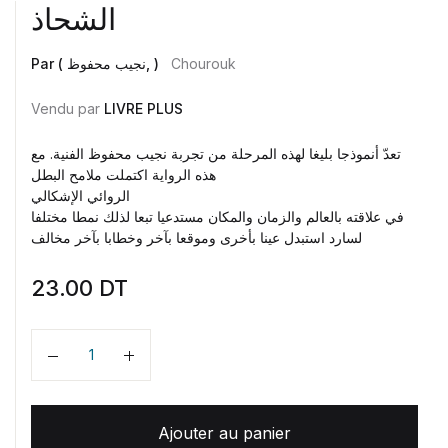
الشحاذ
Par ( نجيب محفوظ, )
Chourouk
Vendu par
LIVRE PLUS
تعدّ أنموذجا بليغا لهذه المرحلة من تجربة نجيب محفوظ الفنية. مع
هذه الرواية اكتملت ملامح البطل
الروائي الإشكالي
في علاقته بالعالم والزمان والمكان مستدعيا تبعا لذلك نمطا مختلفا
لسارد استبدل عينا بأخرى وموقعا بآخر وخطابا بآخر مخالف
23.00
DT
Quantité
Ajouter au panier