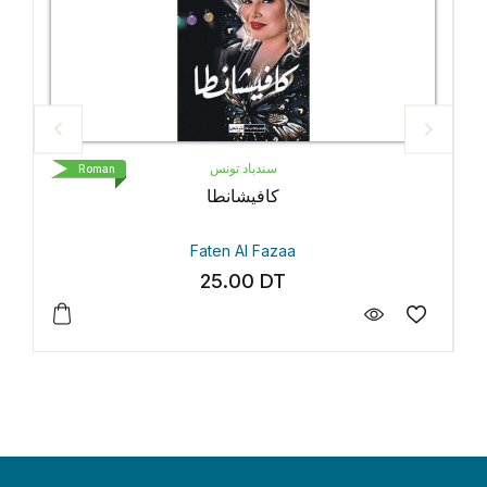
سندباد تونس
oman
Roman
كافيشانطا
Faten Al Fazaa
25.00
DT