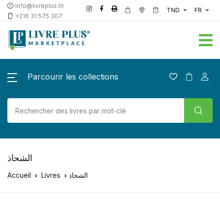
info@livreplus.tn
TND
FR
+216 31 575 307
Parcourir les collections
الشحاذ
Accueil
Livres
الشحاذ