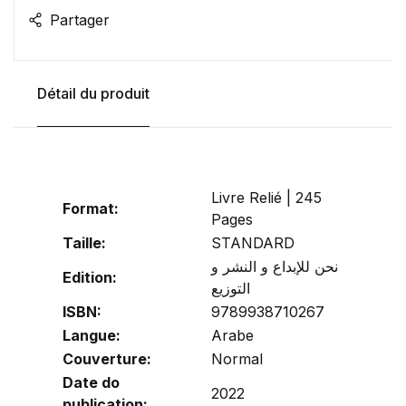
Partager
Détail du produit
Livre Relié | 245
Format:
Pages
Taille:
STANDARD
نحن للإبداع و النشر و
Edition:
التوزيع
ISBN:
9789938710267
Langue:
Arabe
Couverture:
Normal
Date do
2022
publication: