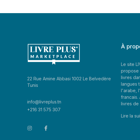
À prop
Le site 
propose 
livres da
22 Rue Amine Abbasi 1002 Le Belvedère
langues t
Tunis
l'arabe, l
francais
info@livreplus.tn
livres d
+216 31 575 307
Lire la sui