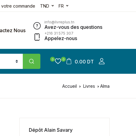
e votre commande
TND
FR
info@livreplus.tn
Avez-vous des questions
actez Nous
+216 31 575 307
Appelez-nous
0
0
0.00 DT
Accueil
Livres
Alma
Dépôt Alain Savary