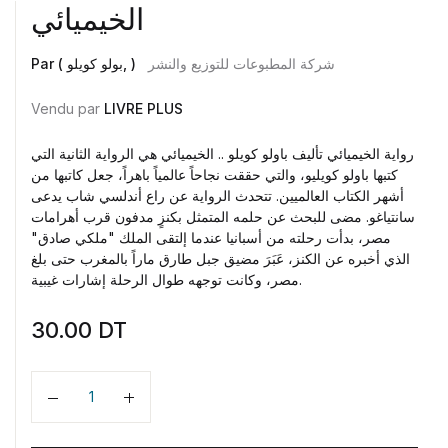
الخيميائي
شركة المطبوعات للتوزيع والنشر
Par ( بولو كويلو, )
Vendu par
LIVRE PLUS
رواية الخيميائي تأليف باولو كويلو .. الخيميائي هي الرواية الثانية التي
كتبها باولو كويليو، والتي حققت نجاحاً عالمياً باهراً، جعل كاتبها من
أشهر الكتاب العالميين. تتحدث الرواية عن راع أندلسي شاب يدعى
سانتياغو. مضى للبحث عن حلمه المتمثل بكنزٍ مدفون قرب أهرامات
مصر، بدأت رحلته من أسبانيا عندما إلتقى الملك "ملكي صادق"
الذي أخبره عن الكنز، عَبَرَ مضيق جبل طارق ماراً بالمغرب حتى بلغ
مصر، وكانت توجهه طوال الرحلة إشارات غيبية.
30.00
DT
Quantité