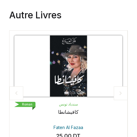
Autre Livres
سندباد تونس
LIVRE DE
Roman
كافيشانطا
Petit 
Faten Al Fazaa
Gaël 
25.00
DT
35.3