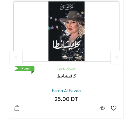
سندباد تونس
Roman
كافيشانطا
Faten Al Fazaa
25.00
DT