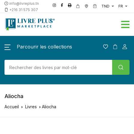
info@livreplus.tn
TND
FR
+216 31 575 307
Parcourir les collections
Aliocha
Accueil
Livres
Aliocha