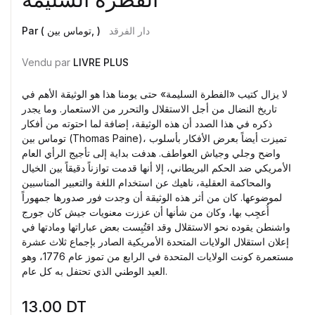
دار الفرقد
Par ( توماس بين, )
Vendu par
LIVRE PLUS
لا يزال كتيب «الفطرة السليمة» حتى يومنا هذا هو الوثيقة الأهم في
تاريخ النضال من أجل الاستقلال والتحرر من الاستعمار. وما يجدر
ذكره في هذا الصدد أن هذه الوثيقة، إضافة لما احتوته من أفكار
توماس بين (Thomas Paine)، تميزت أيضاً بعرض الأفكار بأسلوب
واضح وجلي وجياش العواطف. هدفت بداية إلى تأجيج الرأي العام
الأمريكي ضد الحكم البريطاني، إلا أنها قدمت توازناً دقيقاً بين الخيال
والمحاكمة العقلية، ناهيك عن استخدام اللغة والتعبير المناسبين
لموضوعها. كان من أثر هذه الوثيقة أن وجدت فور صدورها جمهوراً
أُعجِب بها، وكان من شأنها أن عززت معنويات جيش كان جورج
واشنطن يقوده نحو الاستقلال وقد اقتُبِست بعض عباراتها ومادتها في
إعلان استقلال الولايات المتحدة الأمريكية الصادر بإجماع ثلاث عشرة
مستعمرة كونت الولايات المتحدة في الرابع من تموز عام 1776، وهو
العيد الوطني الذي تحتفل به كل عام.
13.00
DT