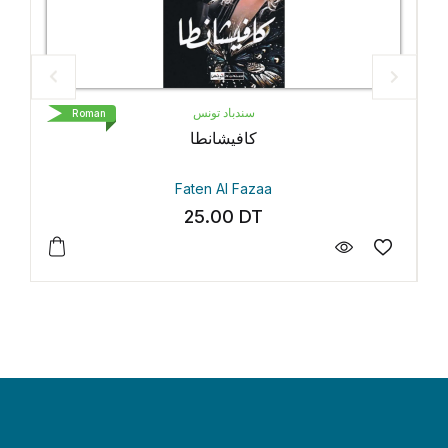
سندباد تونس
Roman
R
كافيشانطا
Faten Al Fazaa
25.00
DT