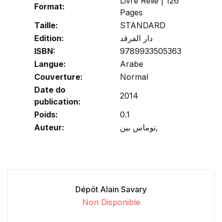
Livre Relié | 126
Format:
Pages
Taille:
STANDARD
Edition:
دار الفرقد
ISBN:
9789933505363
Langue:
Arabe
Couverture:
Normal
Date do
2014
publication:
Poids:
0.1
Auteur:
توماس بين,
Dépôt Alain Savary
Non Disponible