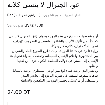
عو، الجنرال لا ينسى كلابه
الدار العربية للعلوم ناشرون
Par ( إبراهيم نصر الله, )
Vendu par
LIVRE PLUS
أربع شخصيات تتصارع في هذه الرواية بعنوان (عَوْ.. الجنرال لا ينسى
كلابه!).. من تأليف الأديب والشاعر الفلسطيني المعروف "إبراهيم
نصر الله": جنرال، كاتب، قارئ وكلب
رواية نادرة في كتابتنا العربية، حيث تطرح الصراع الحاد والشرس
بين الدكتاتورية وأحلام الإنسان البسيطة، وتكشف محاولة تحويل هذا
الإنسان إلى مسنن في دولاب السلطة، ليكون جزءاً من لعبتها
وألعابها
وبالقدر الذي ترصد فيه (عَوْ) نمو الوعي السلطوي، ترصد بالمقابل
ظاهرة سقوط المثقف في شرك الدعوة إلى تعايش المبدع
والسلطة، أو ما يُسمَّى تجسير الهوة بين المثقفين والسلطة
24.00
DT