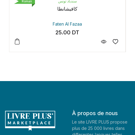
سندباد تونس
Roman
Roman
كافيشانطا
Faten Al Fazaa
25.00
DT
À propos de nous
Le site LIVRE PLUS propose
plus de 25 000 livres dans
differentes langues telles