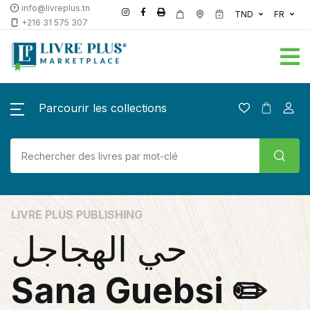
info@livreplus.tn
TND
FR
+216 31 575 307
Parcourir les collections
LIVRE PLUS PUBLISHING
حي الهجاجل
Sana Guebsi ✏️