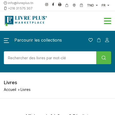
info@livreplus.tn
TND
FR
+216 31 575 307
Parcourir les collections
Livres
Accueil
Livres