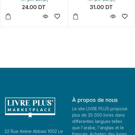
24.00
DT
31.00
DT
À propos de nous
Le site LIVRE PLUS propose
plus de 25 000 livres dans
differentes langues telles
que l'arabe, l'anglais et le
22 Rue Amine Abbasi 1002 Le
francais. Achetez des livres