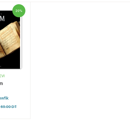
20%
EVI
am
awfik
69.00
DT