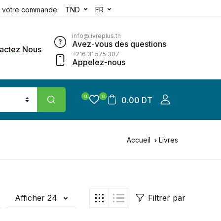
e votre commande
TND
FR
info@livreplus.tn
Avez-vous des questions
actez Nous
+216 31 575 307
Appelez-nous
0
0
0.00 DT
Accueil
Livres
Afficher 24
Filtrer par