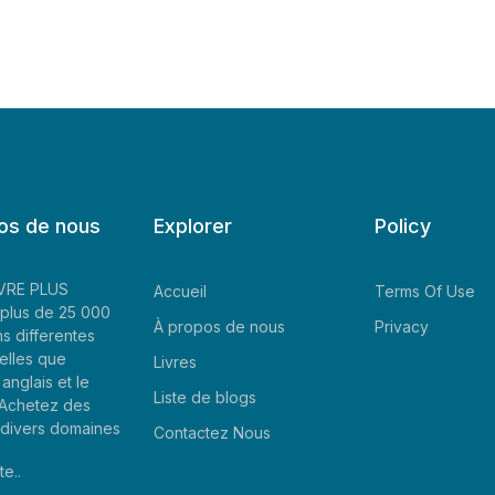
os de nous
Explorer
Policy
LIVRE PLUS
Accueil
Terms Of Use
plus de 25 000
À propos de nous
Privacy
ns differentes
elles que
Livres
'anglais et le
Liste de blogs
. Achetez des
e divers domaines
Contactez Nous
te..