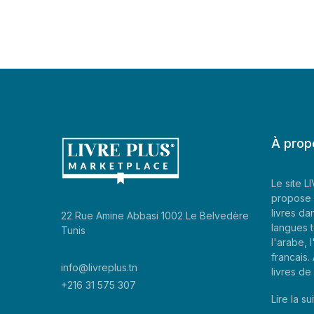
À prop
Le site 
propose 
livres da
22 Rue Amine Abbasi 1002 Le Belvedère
langues t
Tunis
l'arabe, l
francais
info@livreplus.tn
livres d
+216 31 575 307
Lire la sui