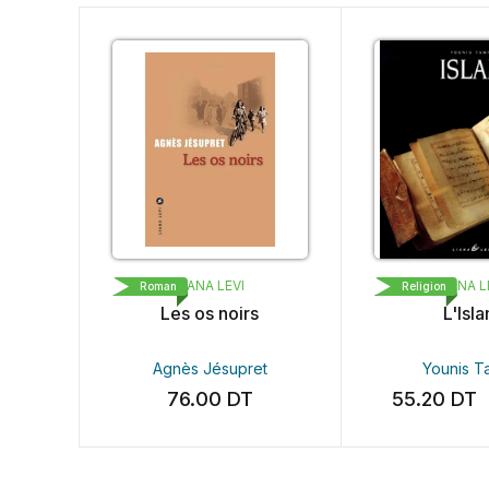
LIANA LEVI
LIANA L
Roman
Religion
Les os noirs
L'Isl
Agnès Jésupret
Younis T
76.00
DT
55.20
DT