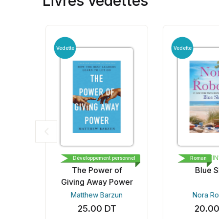
Livres vedettes
Vedette
Vedette
OPTIMISM PRESS
ST. MARTIN'
sonnel
Développement personnel
Roman
s
The Power of
Blue Sk
s
Giving Away Power
Matthew Barzun
Nora Rob
25.00
DT
20.00