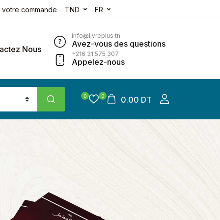
e votre commande
TND
FR
info@livreplus.tn
Avez-vous des questions
actez Nous
+216 31 575 307
Appelez-nous
0
0
0.00 DT