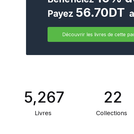
56.70DT
Payez
a
Découvrir les livres de cette pa
5,267
22
Livres
Collections