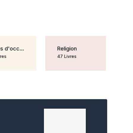
Livres d'occasion
Religion
es
47 Livres
46 L