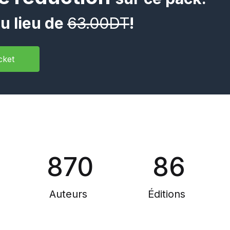
u lieu de
63.00DT
!
cket
870
86
Auteurs
Éditions