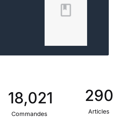
290
18,021
Articles
Commandes