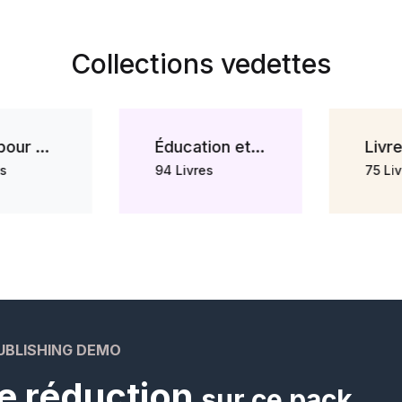
Collections vedettes
Livres pour enfants
Éducation et Parascolaires
94 Livres
75 Livr
UBLISHING DEMO
e réduction
sur ce pack.