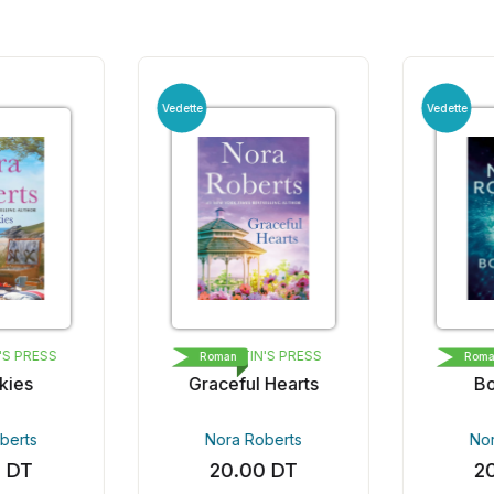
Vedette
Vedette
S PRESS
ST. MARTIN'S PRESS
B
Roman
Roma
ies
Graceful Hearts
Bor
erts
Nora Roberts
Nor
DT
20.00
DT
20