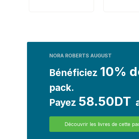
NORA ROBERTS AUGUST
10% d
Bénéficiez
pack.
58.50DT
Payez
a
Découvrir les livres de cette pa