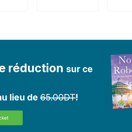
e réduction
sur ce
u lieu de
65.00DT
!
cket