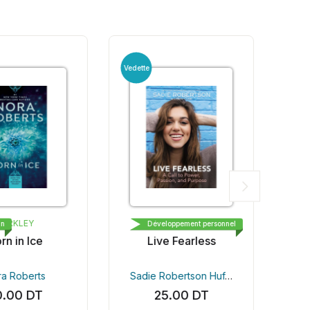
Vedette
ERKLEY
TOMMY NELSON
n
Développement personnel
n in Ice
Live Fearless
a Roberts
Sadie Robertson Huff
Beth Clark Louie G
.00
DT
25.00
DT