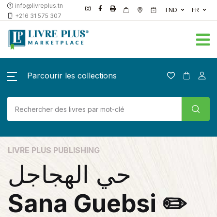
info@livreplus.tn
TND
FR
+216 31 575 307
Parcourir les collections
LIVRE PLUS PUBLISHING
حي الهجاجل
Sana Guebsi ✏️