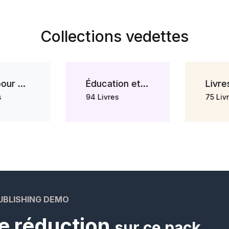
Collections vedettes
Livres pour enfants
Éducation et Parascolaires
94 Livres
75 Livr
UBLISHING DEMO
e réduction
sur ce pack.