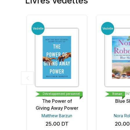
Livres vedettes
Vedette
Vedette
OPTIMISM PRESS
ST. MARTIN'
sonnel
Développement personnel
Roman
s
The Power of
Blue Sk
s
Giving Away Power
Matthew Barzun
Nora Rob
25.00
DT
20.00