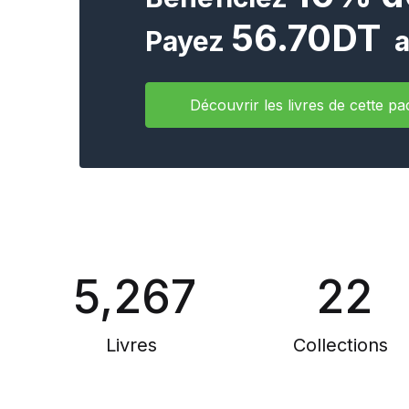
56.70DT
Payez
a
Découvrir les livres de cette pa
5,267
22
Livres
Collections