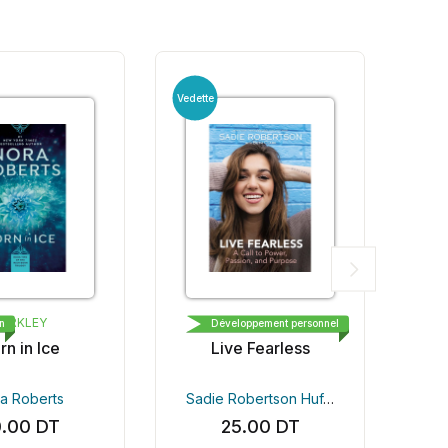
Vedette
ERKLEY
TOMMY NELSON
n
Développement personnel
n in Ice
Live Fearless
a Roberts
Sadie Robertson Huff
Beth Clark Louie G
.00
DT
25.00
DT