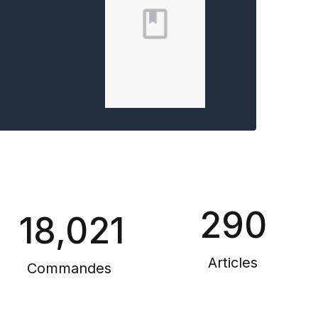
290
18,021
Articles
Commandes