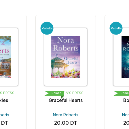
Vedette
Vedette
S PRESS
ST. MARTIN'S PRESS
B
Roman
Roma
ies
Graceful Hearts
Bor
erts
Nora Roberts
Nor
DT
20.00
DT
20