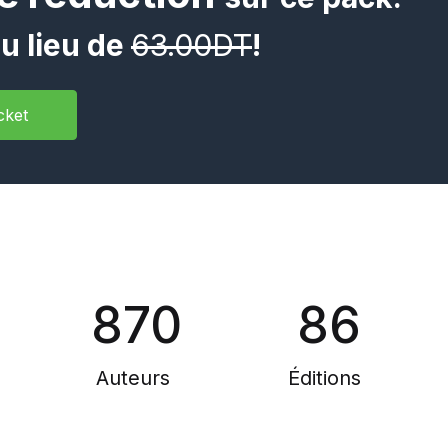
u lieu de
63.00DT
!
cket
870
86
Auteurs
Éditions