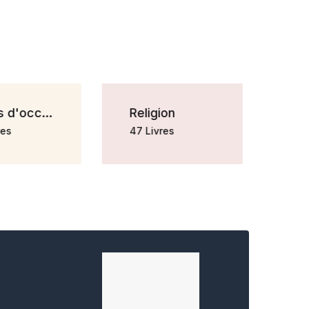
Livres d'occasion
Religion
es
47 Livres
46 L