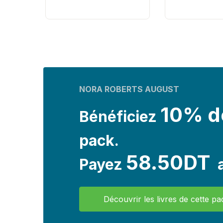
NORA ROBERTS AUGUST
10% d
Bénéficiez
pack.
58.50DT
Payez
a
Découvrir les livres de cette pa