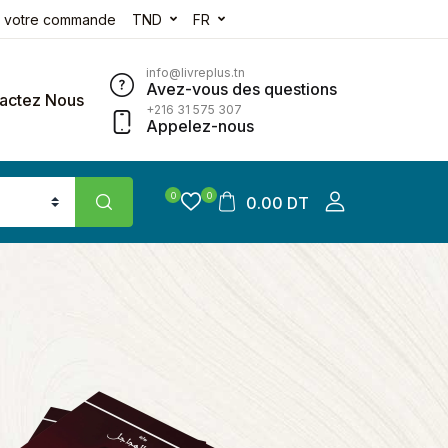
e votre commande
TND
FR
info@livreplus.tn
Avez-vous des questions
actez Nous
+216 31 575 307
Appelez-nous
0
0
0.00 DT