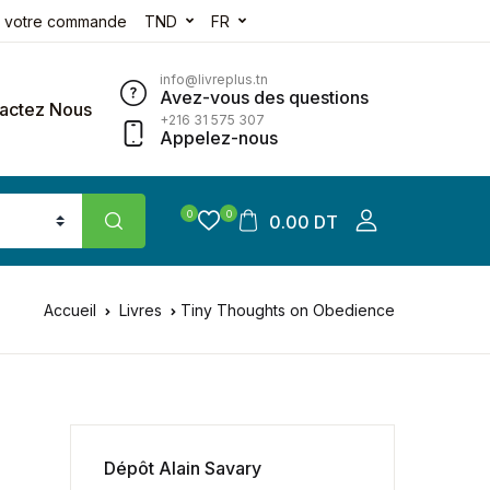
e votre commande
TND
FR
info@livreplus.tn
Avez-vous des questions
actez Nous
+216 31 575 307
Appelez-nous
0
0
0.00 DT
Accueil
Livres
Tiny Thoughts on Obedience
Dépôt Alain Savary