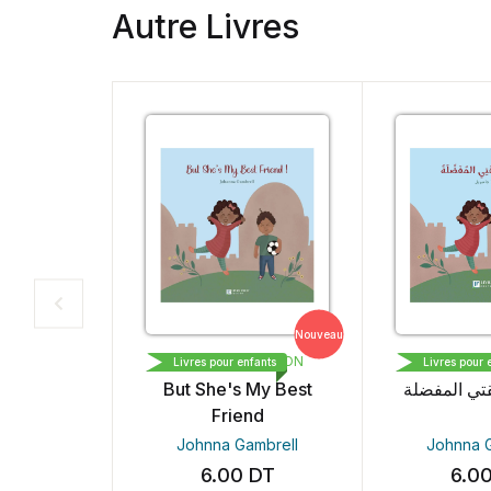
Autre Livres
Nouveau
LIVRE PLUS EDITION
LIVRE PLUS EDI
Livres pour enfants
Livres pour enfants
But She's My Best
 صديقتي المفضلة
Friend
Johnna Gambrell
Johnna Gambr
6.00
DT
6.00
DT