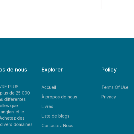
os de nous
Explorer
Policy
LIVRE PLUS
Accueil
Terms Of Use
plus de 25 000
À propos de nous
Privacy
ns differentes
elles que
Livres
'anglais et le
Liste de blogs
. Achetez des
e divers domaines
Contactez Nous