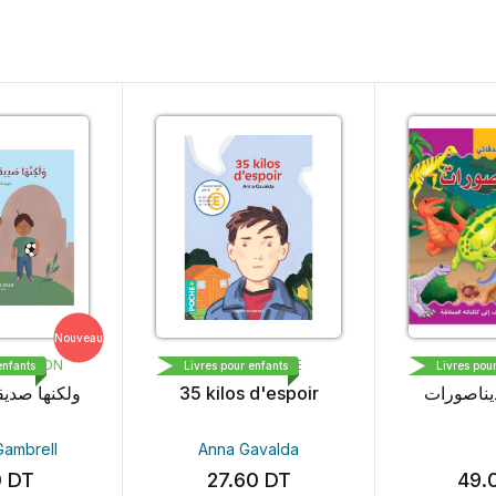
Nouveau
TION
BAYARD PRESSE
DAR AL MAA
Livres pour enfants
Livres pour enfan
ولكنها
35 kilos d'espoir
ي الديناصورات
ell
Anna Gavalda
27.60
DT
49.00
D