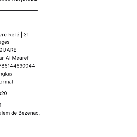
vre Relié | 31
ages
QUARE
ar Al Maaref
786144630044
nglais
ormal
020
1
alem de Bezenac,