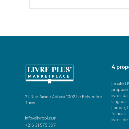
À prop
Le site 
propose 
livres da
22 Rue Amine Abbasi 1002 Le Belvedère
langues t
Tunis
l'arabe, l
francais
info@livreplus.tn
livres d
+216 31 575 307