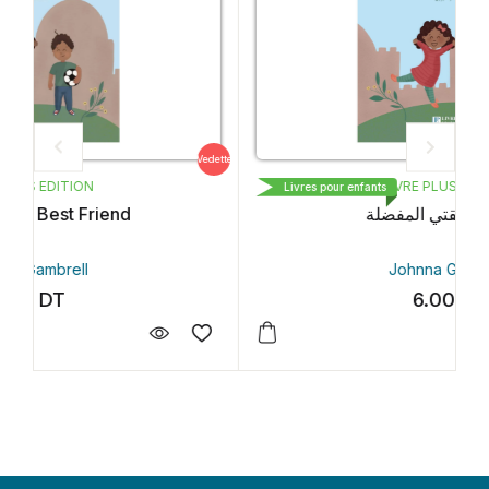
edette
Vedette
LIVRE PLUS EDITION
Livres pour enfants
ولكنها صديقتي المفضلة
Johnna Gambrell
6.00
DT