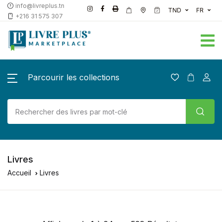
info@livreplus.tn
TND
FR
+216 31 575 307
Parcourir les collections
Livres
Accueil
Livres