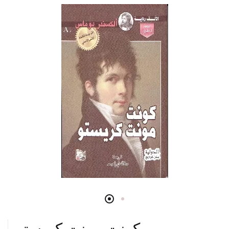
كونت مونت كريستو