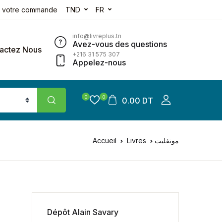
e votre commande
TND
FR
info@livreplus.tn
Avez-vous des questions
actez Nous
+216 31 575 307
Appelez-nous
0
0
0.00 DT
Accueil
Livres
مونفليت
Dépôt Alain Savary