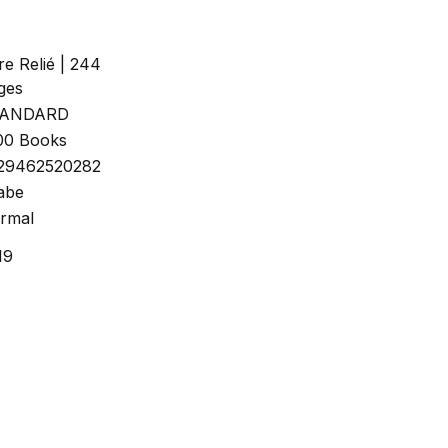
re Relié | 244
ges
TANDARD
00 Books
29462520282
abe
rmal
19
2