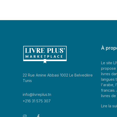
À prop
Le site 
propose 
livres da
22 Rue Amine Abbasi 1002 Le Belvedère
langues t
Tunis
l'arabe, l
francais
info@livreplus.tn
livres d
+216 31 575 307
Lire la sui