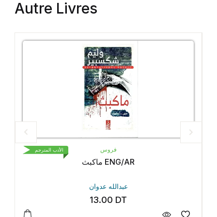
Autre Livres
فروس
الأدب المترجم
الأد
اث
ماكبث ENG/AR
عبدالله عدوان
13.00
DT