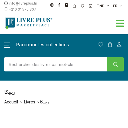
info@livreplus.tn
TND
FR
+216 31 575 307
Parcourir les collections
ريبيكا
Accueil
Livres
ريبيكا