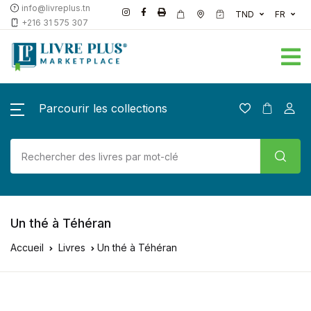
info@livreplus.tn
TND
FR
+216 31 575 307
Parcourir les collections
Un thé à Téhéran
Accueil
Livres
Un thé à Téhéran