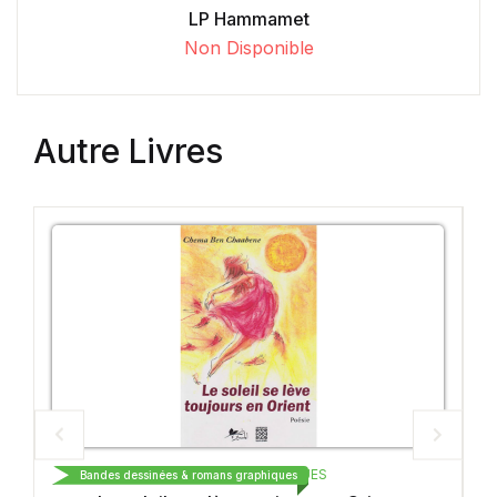
LP Hammamet
Non Disponible
Autre Livres
ITIONS ARABESQUES
GALLI
 romans graphiques
Bandes dessinées & romans gra