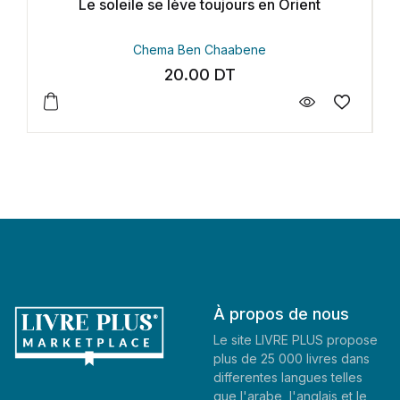
se lève toujours en Orient
Harry Potter et les reli
ema Ben Chaabene
J.K. Ro
20.00
DT
65.6
À propos de nous
Le site LIVRE PLUS propose
plus de 25 000 livres dans
differentes langues telles
que l'arabe, l'anglais et le