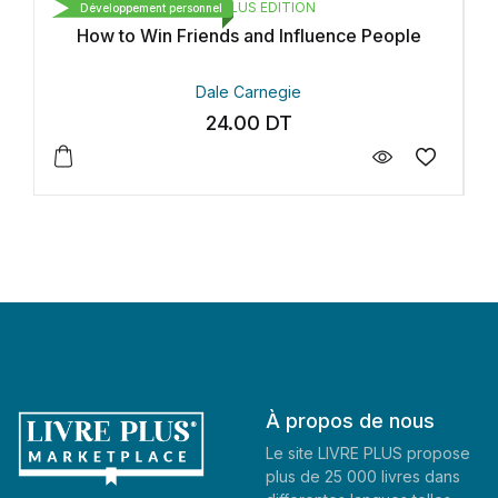
LIVRE PLUS EDITION
 و التوزيع
t personnel
Développement personnel
n Friends and Influence People
Bonj
Dale Carnegie
Hib
24.00
DT
2
À propos de nous
Le site LIVRE PLUS propose
plus de 25 000 livres dans