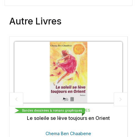
Autre Livres
ÉDITIONS ARABESQUES
Bandes dessinées & romans graphiques
B
Le soleile se lève toujours en Orient
Har
Chema Ben Chaabene