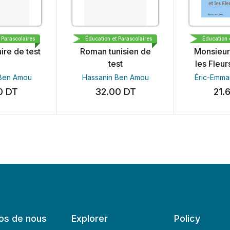
DINA DEMO
LIBRAIRIE MEDINA DEMO
MAGN
arascolaires
Éducation et Parascolaires
Éducation et 
re de test
Roman tunisien de
Monsieur I
test
les Fleurs
en Amou
Hassanin Ben Amou
Éric-Emmanu
DT
32.00
DT
21.6
os de nous
Explorer
Policy