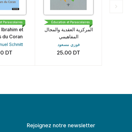
ARD
EDITIONS WACHMA
SOTUMEDI
Parascolaires
Éducation et Parascolaires
Éducation e
brahim et
المركزية العقدية والمجال
ار و الجماعة
 du Coran
المفاهيمي
el Schmitt
فوزي مسعود
0
DT
25.00
DT
40.
Rejoignez notre newsletter