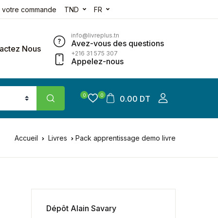
e votre commande
TND
FR
info@livreplus.tn
Avez-vous des questions
actez Nous
+216 31 575 307
Appelez-nous
0
0
0.00 DT
Accueil
Livres
Pack apprentissage demo livre
Dépôt Alain Savary