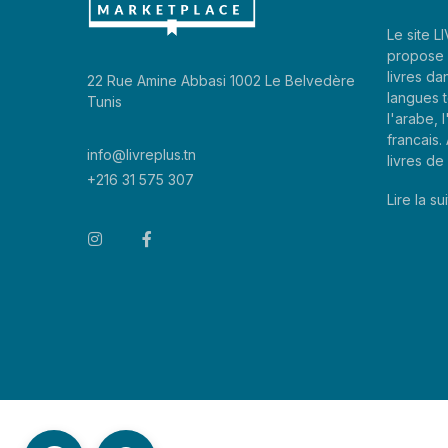
Le site 
propose 
livres da
22 Rue Amine Abbasi 1002 Le Belvedère
langues t
Tunis
l'arabe, l
francais
info@livreplus.tn
livres d
+216 31 575 307
Lire la sui