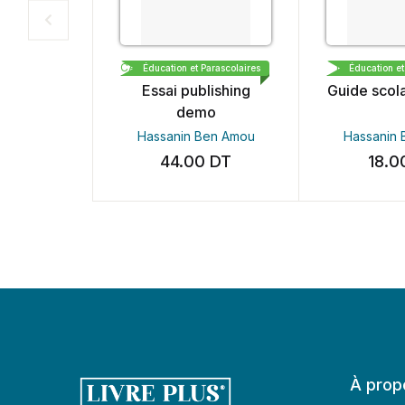
CARTHAGE BOOKS & PUBLISHING DEMO
LIBRAIRIE ME
Éducation et Parascolaires
Éducation et P
Essai publishing
Guide scolai
demo
Hassanin Ben Amou
Hassanin B
44.00
DT
18.00
À prop