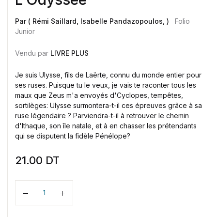
Par ( Rémi Saillard, Isabelle Pandazopoulos, )
Folio
Junior
Vendu par
LIVRE PLUS
Je suis
Ulysse
,
fils
de
Laërte
,
connu
du monde
entier
pour
ses
ruses.
Puisque
tu
le
veux
, je
vais
te
raconter
tous
les
maux
que Zeus
m'a
envoyés
d'Cyclopes
,
tempêtes
,
sortilèges
:
Ulysse
surmontera
-t-il
ces
épreuves
grâce à
sa
ruse
légendaire
?
Parviendra
-t-il à
retrouver
le chemin
d'Ithaque
, son
île
natale
, et à
en
chasser
les
prétendants
qui se
disputent
la
fidèle
Pénélope
?
21.00
DT
Quantité