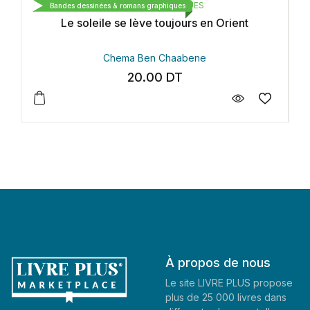
ÉDITIONS ARABESQUES
dessinées & romans graphiques
Bandes dessinées & 
soleile se lève toujours en Orient
Harry Potter et 
Chema Ben Chaabene
20.00
DT
À propos de nous
Le site LIVRE PLUS propose
plus de 25 000 livres dans