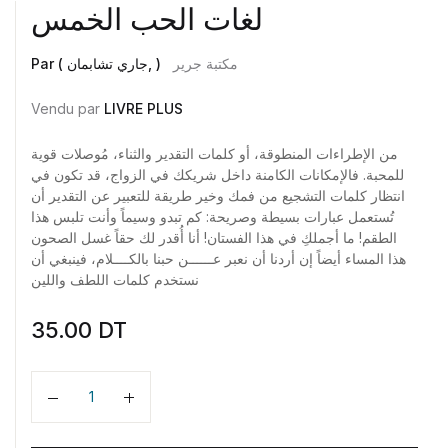
لغات الحب الخمس
مكتبة جرير
Par ( جاري تشابمان, )
Vendu par
LIVRE PLUS
من الإطراءات المنطوقة، أو كلمات التقدير والثناء، مُوصلات قوية
للمحبة. فالإمكانات الكامنة داخل شريكك في الزواج، قد تكون في
انتظار كلمات التشجيع من فمك وخير طريقة للتعبير عن التقدير أن
تُستعمل عبارات بسيطة وصريحة: كم تبدو وسيماً وأنت تلبس هذا
الطقم! ما أجملكِ في هذا الفستان! أنا أُقدر لك حقاً غسل الصحون
هذا المساء أيضاً إن أردنا أن نعبر عــــــن حبنا بالكــــلام، فينبغي أن
نستخدم كلمات اللطف واللين
35.00
DT
Quantité