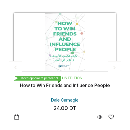
LIVRE PLUS EDITION
وزيع
pement personnel
Développement pers
o Win Friends and Influence People
Dale Carnegie
24.00
DT