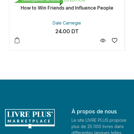
IVRE PLUS EDITION
 النشر و التوزيع
sonnel
Développement personnel
riends and Influence People
Bonjour 
Dale Carnegie
Hiba zo
24.00
DT
28.0
À propos de nous
Le site LIVRE PLUS propose
plus de 25 000 livres dans
differentes langues telles