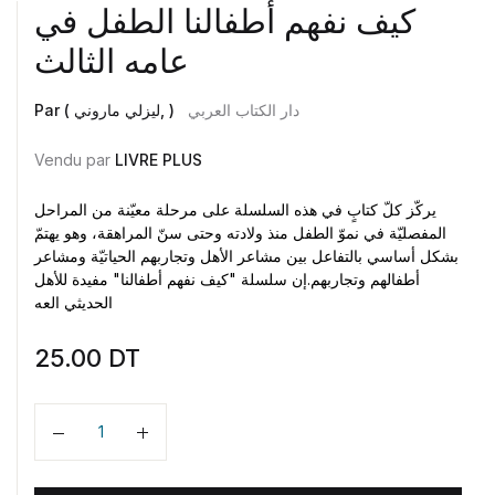
كيف نفهم أطفالنا الطفل في
عامه الثالث
دار الكتاب العربي
Par ( ليزلي ماروني, )
Vendu par
LIVRE PLUS
يركّز كلّ كتابٍ في هذه السلسلة على مرحلة معيّنة من المراحل
المفصليّة في نموّ الطفل منذ ولادته وحتى سنّ المراهقة، وهو يهتمّ
بشكل أساسي بالتفاعل بين مشاعر الأهل وتجاربهم الحياتيّة ومشاعر
أطفالهم وتجاربهم.إن سلسلة "كيف نفهم أطفالنا" مفيدة للأهل
الحديثي العه
25.00
DT
Quantité