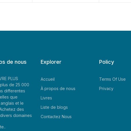
os de nous
Explorer
Policy
LIVRE PLUS
Accueil
Terms Of Use
plus de 25 000
À propos de nous
Privacy
ns differentes
elles que
Livres
'anglais et le
Liste de blogs
. Achetez des
e divers domaines
Contactez Nous
te..