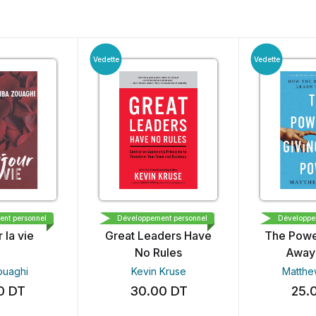
Vedette
Vedette
نحن للإبداع و 
RODALE
OPTIMI
nt personnel
Développement personnel
Développe
 la vie
Great Leaders Have
The Powe
No Rules
Away
ouaghi
Kevin Kruse
Matthe
00
DT
30.00
DT
25.