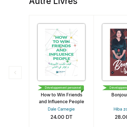
Autre Livres
LIVRE PLUS EDITION
النشر و التوزيع
Développement personnel
Développeme
How to Win Friends
Bonjour
and Influence People
Dale Carnegie
Hiba z
24.00
DT
28.