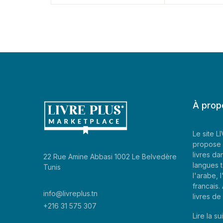
À prop
Le site 
propose 
livres da
22 Rue Amine Abbasi 1002 Le Belvedère
langues t
Tunis
l'arabe, l
francais
info@livreplus.tn
livres d
+216 31 575 307
Lire la sui