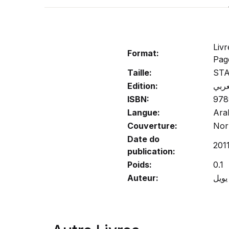
Liv
Format:
Pag
Taille:
ST
Edition:
عربي
ISBN:
978
Langue:
Ara
Couverture:
Nor
Date do
201
publication:
Poids:
0.1
Auteur: