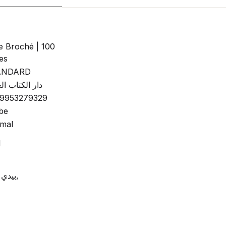
re Broché | 100
es
ANDARD
دار الكتاب ال
9953279329
be
mal
1
بيدي يويل,