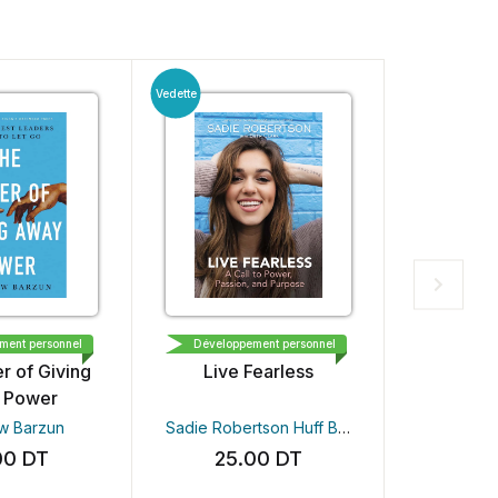
Vedette
Chaud
SM PRESS
TOMMY NELSON
ESS
ment personnel
Développement personnel
Développ
r of Giving
Live Fearless
Be Wher
 Power
w Barzun
Sadie Robertson Huff
Beth Clark Louie Giglio
Scot
00
DT
25.00
DT
20