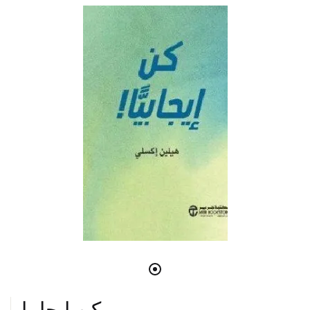
كن ايجابيا