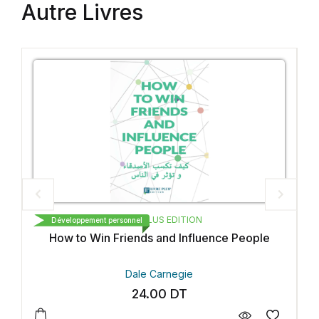
Autre Livres
 PLUS EDITION
بداع و النشر و التوزيع
l
Développement personnel
ds and Influence People
Bonjour la 
e Carnegie
Hiba zouagh
4.00
DT
28.00
D