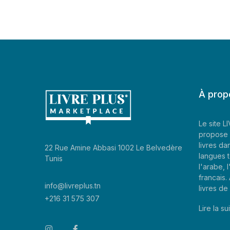
À prop
Le site 
propose 
livres da
22 Rue Amine Abbasi 1002 Le Belvedère
langues t
Tunis
l'arabe, l
francais
info@livreplus.tn
livres d
+216 31 575 307
Lire la sui