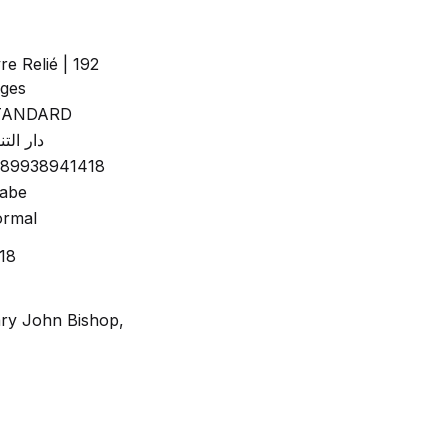
vre Relié | 192
ges
TANDARD
دار التن
89938941418
abe
rmal
18
1
ry John Bishop,