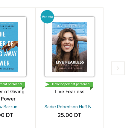
Vedette
Chaud
SM PRESS
TOMMY NELSON
ESS
ment personnel
Développement personnel
Développ
r of Giving
Live Fearless
Be Wher
 Power
w Barzun
Sadie Robertson Huff
Beth Clark Louie Giglio
Scot
00
DT
25.00
DT
20