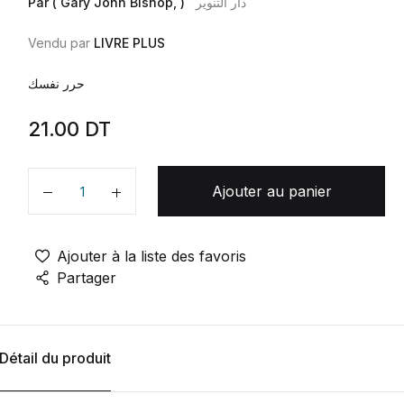
Par ( Gary John Bishop, )
دار التنوير
Vendu par
LIVRE PLUS
حرر نفسك
21.00
DT
Ajouter au panier
Quantité
Ajouter à la liste des favoris
Partager
Détail du produit