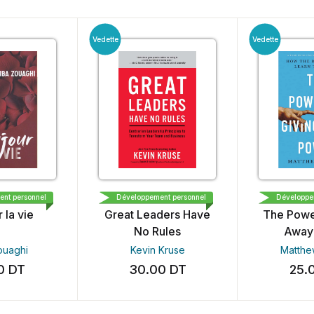
Vedette
Vedette
نحن للإبداع و 
RODALE
OPTIMI
nt personnel
Développement personnel
Développe
 la vie
Great Leaders Have
The Powe
No Rules
Away
ouaghi
Kevin Kruse
Matthe
00
DT
30.00
DT
25.