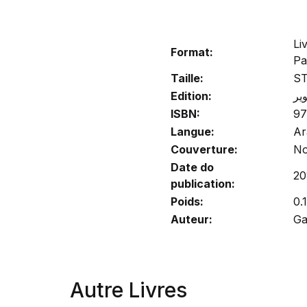
Li
Format:
Pa
Taille:
S
Edition:
وير
ISBN:
97
Langue:
Ar
Couverture:
No
Date do
20
publication:
Poids:
0.
Auteur:
Ga
Autre Livres