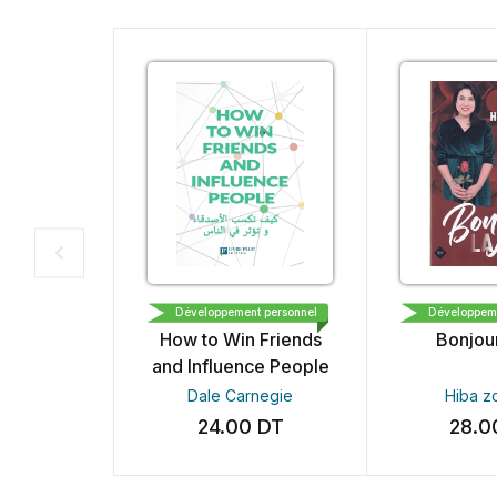
LIVRE PLUS EDITION
النشر و التوزيع
Développement personnel
Développeme
How to Win Friends
Bonjour
and Influence People
Dale Carnegie
Hiba z
24.00
DT
28.