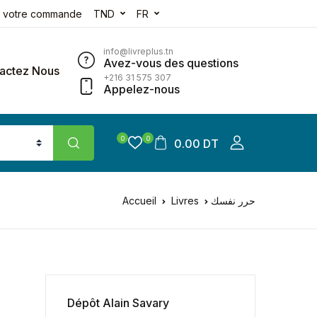
e votre commande
TND
FR
info@livreplus.tn
Avez-vous des questions
actez Nous
+216 31 575 307
Appelez-nous
0
0
0.00 DT
Accueil
Livres
حرر نفسك
Dépôt Alain Savary