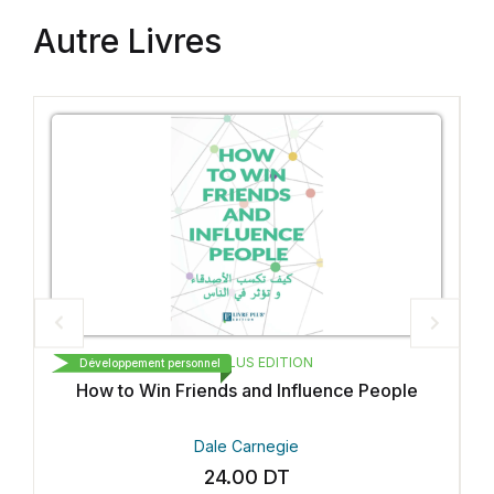
Autre Livres
LIVRE PLUS EDITION
Développement personnel
Développ
How to Win Friends and Influence People
Dale Carnegie
24.00
DT