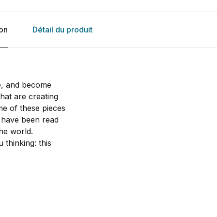
ion
Détail du produit
ne, and become
that are creating
me of these pieces
 have been read
he world.
 thinking: this