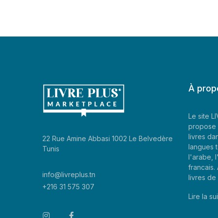
À prop
Le site 
propose 
livres da
22 Rue Amine Abbasi 1002 Le Belvedère
langues t
Tunis
l'arabe, l
francais
info@livreplus.tn
livres d
+216 31 575 307
Lire la sui