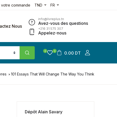
e votre commande
TND
FR
info@livreplus.tn
Avez-vous des questions
actez Nous
+216 31 575 307
Appelez-nous
0
0
0.00 DT
vres
101 Essays That Will Change The Way You Think
Dépôt Alain Savary