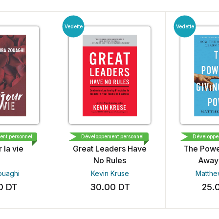
Vedette
Vedette
ODALE
OPTIMISM PRESS
TOM
ement personnel
Développement personnel
Dévelop
eaders Have
The Power of Giving
Live
 Rules
Away Power
n Kruse
Matthew Barzun
Sadie Rob
.00
DT
25.00
DT
2