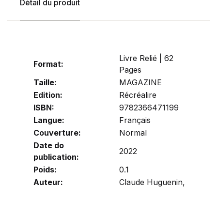
Détail du produit
Livre Relié | 62
Format:
Pages
Taille:
MAGAZINE
Edition:
Récréalire
ISBN:
9782366471199
Langue:
Français
Couverture:
Normal
Date do
2022
publication:
Poids:
0.1
Auteur:
Claude Huguenin,