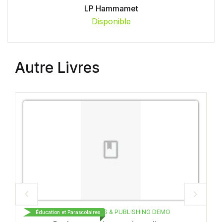
LP Hammamet
Disponible
Autre Livres
AGE BOOKS & PUBLISHING DEMO
CARTHAGE BOOK
arascolaires
Éducation et Parascolaires