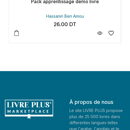
 apprentissage demo livre
Essai pu
Hassanin Ben Amou
Hassan
26.00
DT
4
À propos de nous
Le site LIVRE PLUS propose
plus de 25 000 livres dans
differentes langues telles
que l'arabe, l'anglais et le