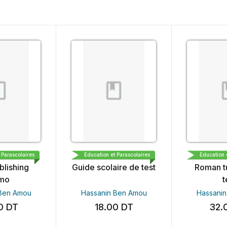
CARTHAGE BOOKS & PUBLISHING DEMO
LIBRAIRIE MEDINA DEMO
LIBRAIRIE
 Parascolaires
Éducation et Parascolaires
Éducation 
blishing
Guide scolaire de test
Roman t
mo
t
 Ben Amou
Hassanin Ben Amou
Hassani
00
DT
18.00
DT
32.