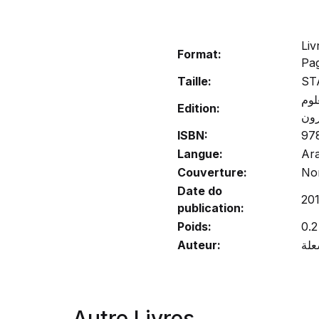
Liv
Format:
Pa
Taille:
ST
لوم
Edition:
ون
ISBN:
97
Langue:
Ar
Couverture:
No
Date do
20
publication:
Poids:
0.2
Auteur:
Autre Livres