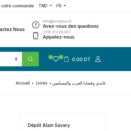
e votre commande
TND
FR
info@livreplus.tn
Avez-vous des questions
actez Nous
+216 31 575 307
Appelez-nous
0
0
0.00 DT
Accueil
Livres
غاندي وقضايا العرب والمسلمين
Dépôt Alain Savary