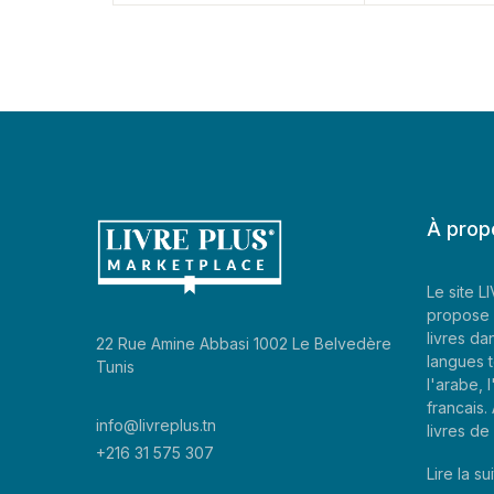
À prop
Le site 
propose 
livres da
22 Rue Amine Abbasi 1002 Le Belvedère
langues t
Tunis
l'arabe, l
francais
info@livreplus.tn
livres d
+216 31 575 307
Lire la sui