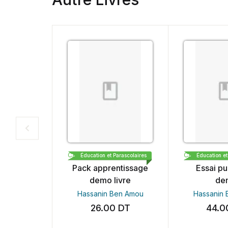
CARTHAGE BOOKS & PUBLISHING DEMO
Éducation et Parascolaires
Éducation et
Pack apprentissage
Essai pu
demo livre
de
Hassanin Ben Amou
Hassanin
26.00
DT
44.