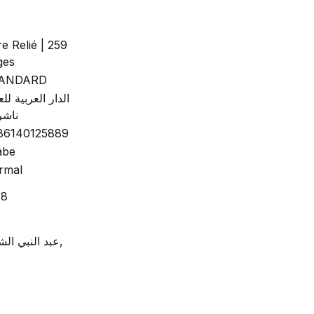
re Relié | 259
ges
ANDARD
الدار العربية للع
ناشر
86140125889
abe
rmal
18
عبد النبي الشعلة,