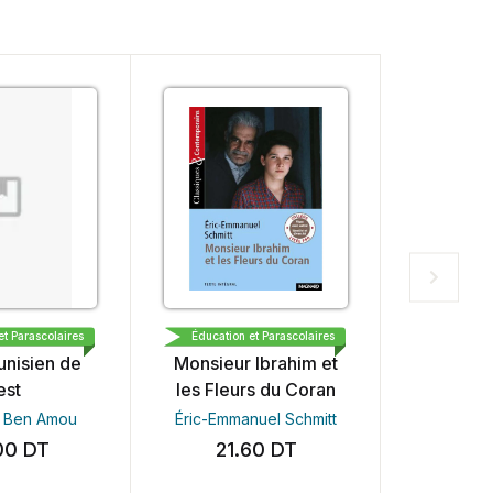
 MEDINA DEMO
MAGNARD
EDITI
et Parascolaires
Éducation et Parascolaires
Éducation
unisien de
Monsieur Ibrahim et
ية والمجال
est
les Fleurs du Coran
مي
n Ben Amou
Éric-Emmanuel Schmitt
عود
00
DT
21.60
DT
25