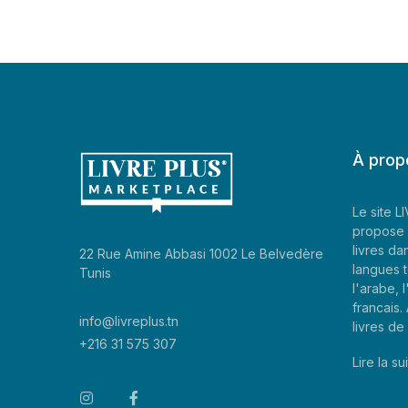
À prop
Le site 
propose 
livres da
22 Rue Amine Abbasi 1002 Le Belvedère
langues t
Tunis
l'arabe, l
francais
info@livreplus.tn
livres d
+216 31 575 307
Lire la sui