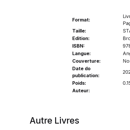
Liv
Format:
Pa
Taille:
ST
Edition:
Br
ISBN:
97
Langue:
Ang
Couverture:
No
Date do
20
publication:
Poids:
0.1
Auteur:
Autre Livres