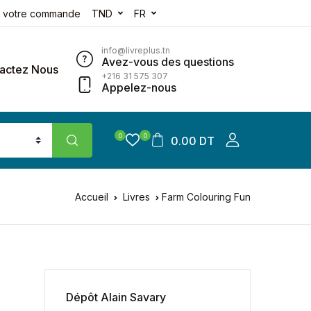
e votre commande
TND
FR
info@livreplus.tn
Avez-vous des questions
actez Nous
+216 31 575 307
Appelez-nous
0
0
0.00 DT
Accueil
Livres
Farm Colouring Fun
Dépôt Alain Savary