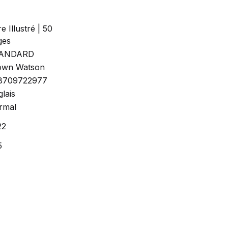
re Illustré | 50
ges
ANDARD
own Watson
8709722977
lais
rmal
22
5