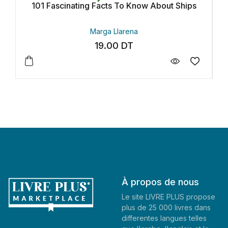
ng Facts To Know About Ships
101 Fascinating Fact
Marga Llarena
Mariam B
19.00
DT
19.0
À propos de nous
Le site LIVRE PLUS propose
plus de 25 000 livres dans
differentes langues telles