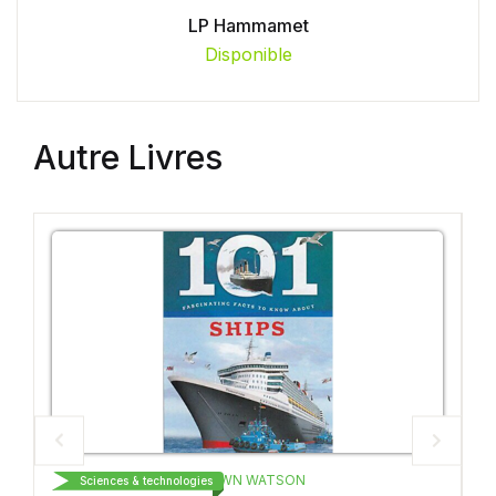
LP Hammamet
Disponible
Autre Livres
BROWN WATSON
BROWN W
gies
Sciences & technologies