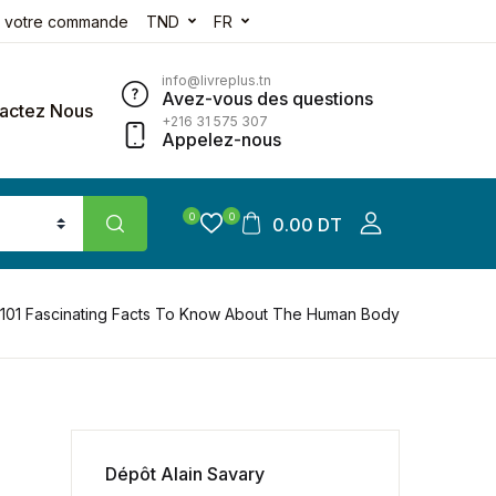
e votre commande
TND
FR
info@livreplus.tn
Avez-vous des questions
actez Nous
+216 31 575 307
Appelez-nous
0
0
0.00 DT
101 Fascinating Facts To Know About The Human Body
Dépôt Alain Savary