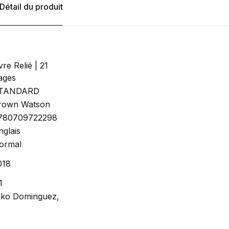
Détail du produit
vre Relié | 21
ages
TANDARD
rown Watson
780709722298
nglais
ormal
018
1
iko Dominguez,