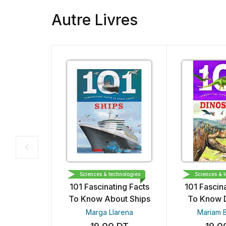
Autre Livres
BROWN WATSON
BROWN WATS
Sciences & technologies
Sciences & technol
101 Fascinating Facts
101 Fascinating
To Know About Ships
To Know Dino
Marga Llarena
Mariam Baqu