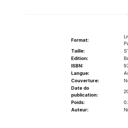
Li
Format:
P
Taille:
S
Edition:
B
ISBN:
9
Langue:
A
Couverture:
N
Date do
2
publication:
Poids:
0.
Auteur:
N