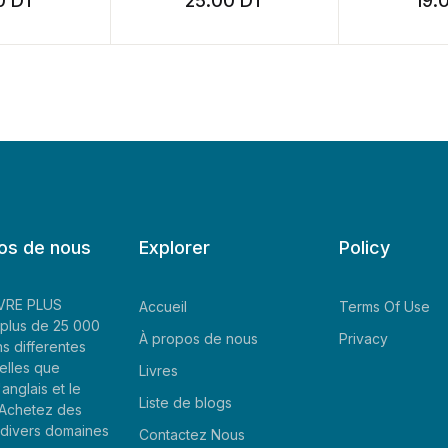
25.00
DT
19.00
D
os de nous
Explorer
Policy
LIVRE PLUS
Accueil
Terms Of Use
plus de 25 000
À propos de nous
Privacy
ns differentes
elles que
Livres
'anglais et le
Liste de blogs
. Achetez des
e divers domaines
Contactez Nous