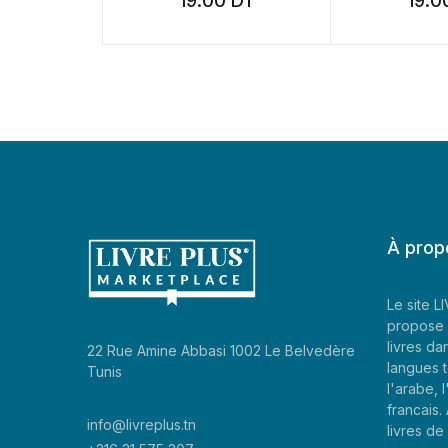
19.00
DT
19.00
DT
À prop
Le site 
propose 
livres da
22 Rue Amine Abbasi 1002 Le Belvedère
langues t
Tunis
l'arabe, l
francais
info@livreplus.tn
livres d