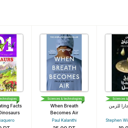
ON
VINTAGE
دار العين
ogies
Sciences & technologies
Sciences & techno
 Facts
When Breath
كثر إيجازا للزمن
saurs
Becomes Air
ero
Paul Kalanithi
Stephen William