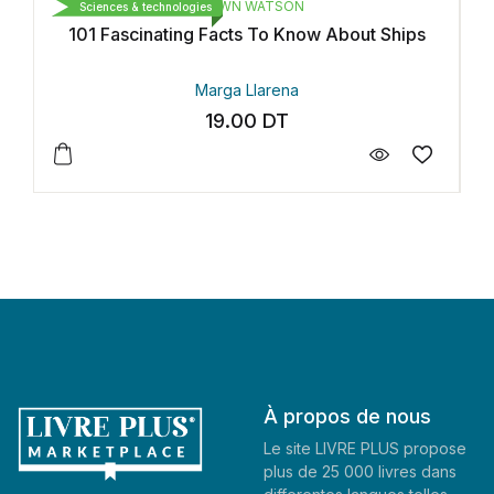
BROWN WATSON
BROWN W
gies
Sciences & technologies
ng Facts To Know About Ships
101 Fascinating Fact
Marga Llarena
Mariam B
19.00
DT
19.0
À propos de nous
Le site LIVRE PLUS propose
plus de 25 000 livres dans