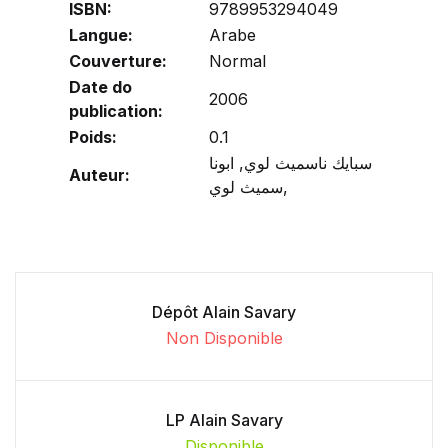
ISBN:
9789953294049
Langue:
Arabe
Couverture:
Normal
Date do
2006
publication:
Poids:
0.1
سبايك ناسميث لوي, ابونا
Auteur:
سميث لوي,
Dépôt Alain Savary
Non Disponible
LP Alain Savary
Disponible