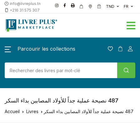
info@livreplus.tn
TND
FR
+216 31 575 307
Parcourir les collections
Accueil
Livres