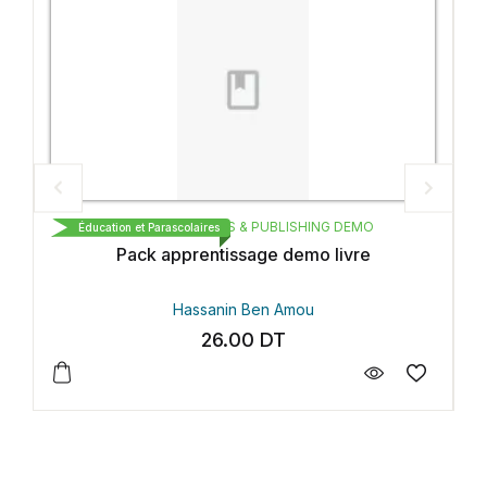
AGE BOOKS & PUBLISHING DEMO
CARTHAGE BOOK
arascolaires
Éducation et Parascolaires
 apprentissage demo livre
Essai pu
Hassanin Ben Amou
Hassan
26.00
DT
4