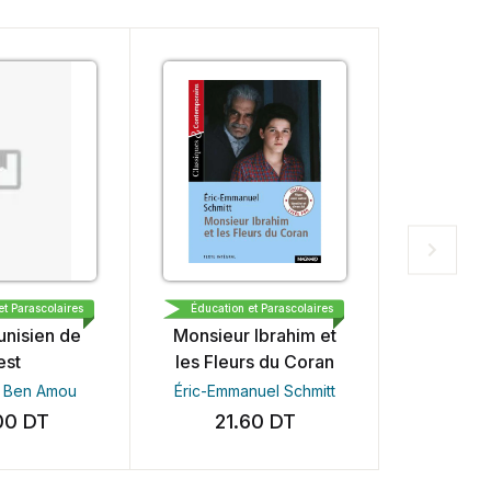
DINA DEMO
MAGNARD
EDITIONS
rascolaires
Éducation et Parascolaires
Éducation et 
sien de
Monsieur Ibrahim et
عقدية والمجال
les Fleurs du Coran
اهيمي
en Amou
Éric-Emmanuel Schmitt
 مسعود
DT
21.60
DT
25.0