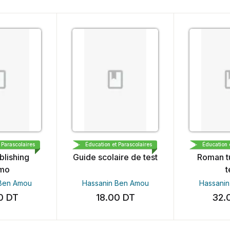
CARTHAGE BOOKS & PUBLISHING DEMO
LIBRAIRIE MEDINA DEMO
LIBRAIRIE ME
ascolaires
Éducation et Parascolaires
Éducation et Pa
shing
Guide scolaire de test
Roman tuni
test
n Amou
Hassanin Ben Amou
Hassanin B
DT
18.00
DT
32.00