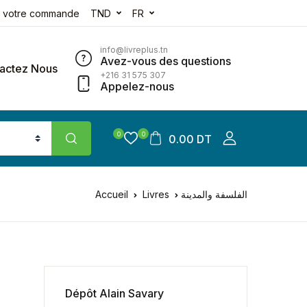
e votre commande
TND
FR
info@livreplus.tn
Avez-vous des questions
actez Nous
+216 31 575 307
Appelez-nous
0
0
0.00 DT
Accueil
Livres
الفلسفة والمدينة
Dépôt Alain Savary