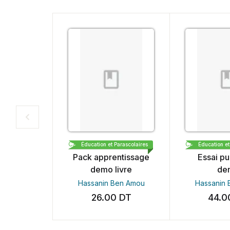
CARTHAGE BOOKS & PUBLISHING DEMO
Éducation et Parascolaires
Éducation et Par
Pack apprentissage
Essai publi
demo livre
demo
Hassanin Ben Amou
Hassanin Be
26.00
DT
44.00