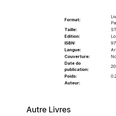
Li
Format:
Pa
Taille:
S
Edition:
Lo
ISBN:
97
Langue:
Ar
Couverture:
No
Date do
20
publication:
Poids:
0.
Auteur:
Autre Livres