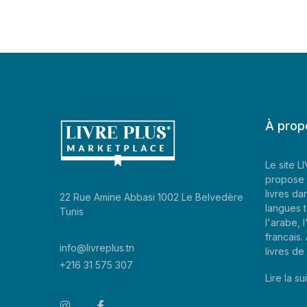
À prop
Le site 
propose 
livres da
22 Rue Amine Abbasi 1002 Le Belvedère
langues t
Tunis
l'arabe, l
francais
info@livreplus.tn
livres d
+216 31 575 307
Lire la sui