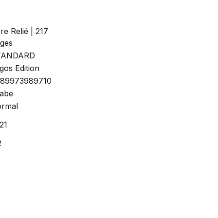
vre Relié | 217
ges
TANDARD
gos Edition
89973989710
abe
rmal
21
2