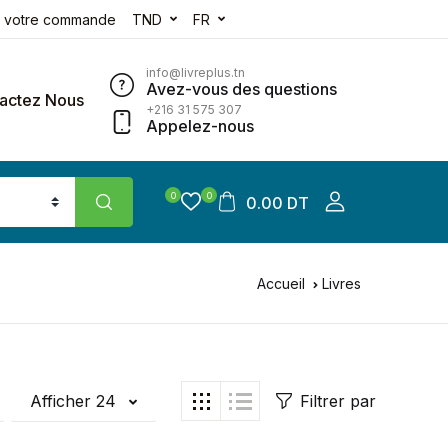
e votre commande
TND
FR
info@livreplus.tn
Avez-vous des questions
actez Nous
+216 31 575 307
Appelez-nous
0
0
0.00 DT
Accueil
Livres
Afficher 24
Filtrer par