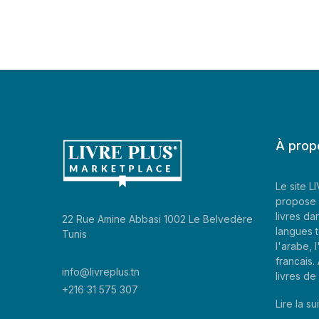
À prop
Le site 
propose 
livres da
22 Rue Amine Abbasi 1002 Le Belvedère
langues t
Tunis
l'arabe, l
francais
info@livreplus.tn
livres d
+216 31 575 307
Lire la sui