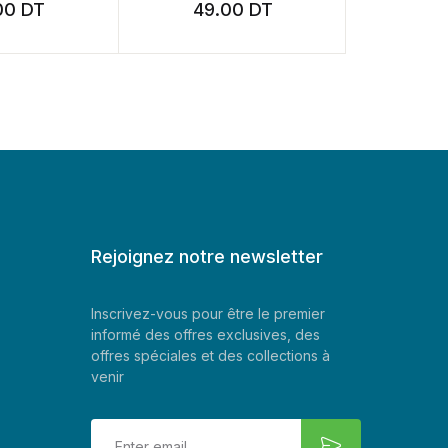
00
DT
49.00
DT
19
Rejoignez notre newsletter
Inscrivez-vous pour être le premier
informé des offres exclusives, des
offres spéciales et des collections à
venir