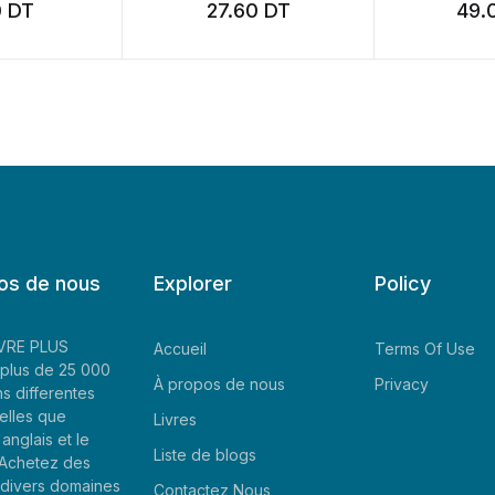
0
DT
27.60
DT
49.
os de nous
Explorer
Policy
LIVRE PLUS
Accueil
Terms Of Use
plus de 25 000
À propos de nous
Privacy
ns differentes
elles que
Livres
'anglais et le
Liste de blogs
. Achetez des
e divers domaines
Contactez Nous