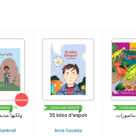
Nouveau
S EDITION
BAYARD PRESSE
DAR A
enfants
Livres pour enfants
Livres pou
ولكنها صديق
35 kilos d'espoir
يناصورات
Gambrell
Anna Gavalda