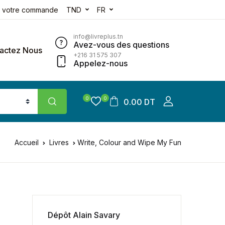
e votre commande
TND
FR
info@livreplus.tn
Avez-vous des questions
actez Nous
+216 31 575 307
Appelez-nous
0
0
0.00 DT
Accueil
Livres
Write, Colour and Wipe My Fun
Dépôt Alain Savary