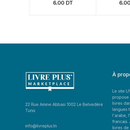
6.00
DT
6.0
À prop
Le site 
propose 
livres da
22 Rue Amine Abbasi 1002 Le Belvedère
langues t
Tunis
l'arabe, l
francais
info@livreplus.tn
livres d